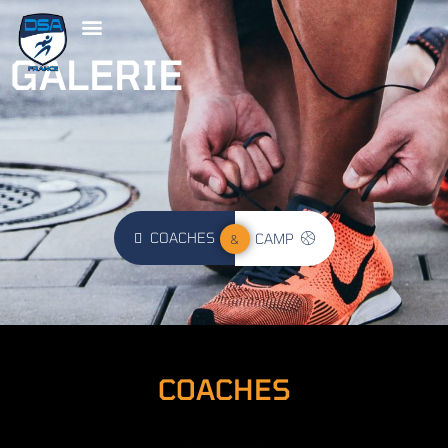
GALERIE
COACHES
CAMP
&
COACHES