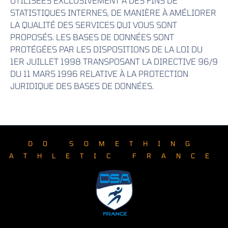
UTILISÉES EXCLUSIVEMENT À DES FINS DE
STATISTIQUES INTERNES, DE MANIÈRE À AMÉLIORER
LA QUALITÉ DES SERVICES QUI VOUS SONT
PROPOSÉS. LES BASES DE DONNÉES SONT
PROTÉGÉES PAR LES DISPOSITIONS DE LA LOI DU
1ER JUILLET 1998 TRANSPOSANT LA DIRECTIVE 96/9
DU 11 MARS 1996 RELATIVE À LA PROTECTION
JURIDIQUE DES BASES DE DONNÉES.
DO SOMETHING
ATHLETIC FRANCE